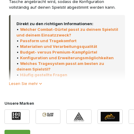
Tasche angebracht wird, sodass die Konfiguration
vollständig auf deinen Spielstil abgestimmt werden kann.
Direkt zu den richtigen Informationen:
•
Welcher Combat-Gürtel passt zu deinem Spielstil
und deinem Einsatzzweck?
•
Passform und Tragekomfort
•
Materialien und Verarbeitungsqualität
•
Budget- versus Premium-Kampfgürtel
•
Konfiguration und Erweiterungsmöglichkeiten
•
Welches Tragesystem passt am besten zu
deinem Spielstil?
•
Häufig gestellte Fragen
Lesen Sie mehr
Immer mehr Airsoft-Spieler kombinieren einen Airsoft-
Kampfgürtel mit einem
Plate Carrier
oder einem
Chest Rig
.
Unsere Marken
Durch die Verlagerung eines Teils der Ausrüstung auf die
Hüften entsteht eine bessere Gewichtsverteilung, wodurch
die Schultern weniger belastet werden und die Vorderseite
des Plate Carriers übersichtlich bleibt. Dies erhöht nicht nur
den Tragekomfort an langen Spieltagen, sondern sorgt auch