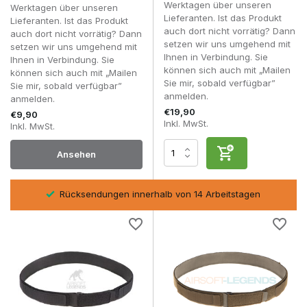
Werktagen über unseren
Werktagen über unseren
Lieferanten. Ist das Produkt
Lieferanten. Ist das Produkt
Obwohl jeder Kampfgürtel denselben Zweck erfüllt,
auch dort nicht vorrätig? Dann
auch dort nicht vorrätig? Dann
unterscheiden sich die Modelle hinsichtlich ihrer
setzen wir uns umgehend mit
setzen wir uns umgehend mit
Konstruktion, der Befestigungsmöglichkeiten und des
Ihnen in Verbindung. Sie
Ihnen in Verbindung. Sie
Verschlusssystems.
können sich auch mit „Mailen
können sich auch mit „Mailen
Sie mir, sobald verfügbar”
Sie mir, sobald verfügbar”
Traditionelle MOLLE-Kampfgürtel:
Maximale
anmelden.
anmelden.
Flexibilität für Spieler, die ihre gesamte Ausrüstung
€19,90
€9,90
selbst zusammenstellen möchten.
Inkl. MwSt.
Inkl. MwSt.
Lasergeschnittene Kampfgürtel:
Bieten dieselben
Erweiterungsmöglichkeiten wie herkömmliches MOLLE,
Ansehen
sind jedoch leichter und haben ein schlankeres Profil.
Kampfgürtel mit Metall-Cobra-Schnalle:
Entwickelt
für den intensiven Einsatz, bei dem maximale Stabilität
und Zuverlässigkeit gefragt sind.
sel
Rücksendungen innerhalb von 14 Arbeitstagen
Kampfgürtel mit Cobra-Schnalle aus Polymer:
Leichter und hervorragend geeignet für Airsoft als
Freizeitbeschäftigung sowie für den Allround-Einsatz.
Ein Combat Belt bildet eine stabile Plattform für Ausrüstung,
auf die man schnell zugreifen möchte. Pistolenhalfter,
Magazintaschen
, eine
Dump-Pouch
oder ein
IFAK
sind an
der Hüfte oft schneller zugänglich als wenn sie an einem