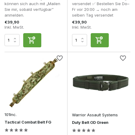
bereits ausreichend Möglichkeiten, um ein Pistolenholster,
können sich auch mit „Mailen
versendet ✅ Bestellen Sie Do–
einige Magazintaschen und eine Dump Pouch zu tragen. Je
Sie mir, sobald verfügbar”
Fr vor 20:00 → noch am
öfter man spielt, je länger die Skirmishes sind oder je öfter
anmelden.
selben Tag versendet
man an mehrtägigen Milsim-Veranstaltungen teilnimmt, desto
€39,90
€39,90
deutlicher werden jedoch die Unterschiede zwischen
Inkl. MwSt.
Inkl. MwSt.
preisgünstigen und hochwertigen Combat Belts.
Premium-Kampfgürtel zeichnen sich durch eine bessere
Passform, strapazierfähigere Materialien und eine stabilere
Konstruktion aus. Dadurch sitzt der Gürtel auch bei einer
schwereren Ausrüstung stabil auf den Hüften und verrutscht
weniger beim Laufen, Knien oder beim Überwinden von
Hindernissen. Das erhöht nicht nur den Tragekomfort,
sondern sorgt auch dafür, dass Magazine und andere
Ausrüstungsgegenstände stets an derselben Position
bleiben.
Auch die Qualität des MOLLE-Gurtbands und der
verwendeten Schnallen spielt eine wichtige Rolle.
Hochwertige Nähte, verschleißfeste Materialien und robuste
Cobra-Schnallen sorgen dafür, dass ein Kampfgürtel
101Inc.
Warrior Assault Systems
jahrelang intensiv genutzt werden kann, ohne dass dabei an
Tactical Combat Belt FG
Duty Belt OD Green
Stabilität oder Zuverlässigkeit eingebüßt wird.