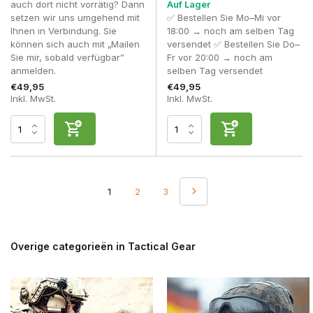
Durchschnitt
auch dort nicht vorrätig? Dann
Auf Lager
Ausrüstungen
setzen wir uns umgehend mit
✅ Bestellen Sie Mo–Mi vor
Ihnen in Verbindung. Sie
18:00 → noch am selben Tag
Kann
können sich auch mit „Mailen
versendet ✅ Bestellen Sie Do–
eigenständig
Ja
Ja
Ja
Sie mir, sobald verfügbar”
Fr vor 20:00 → noch am
verwendet werden
anmelden.
selben Tag versendet
€49,95
€49,95
Lässt sich
Inkl. MwSt.
Inkl. MwSt.
problemlos mit
anderen
Ja
Ja
Ja
Tragesystemen
kombinieren
Viele erfahrene Spieler betrachten einen Combat Belt nicht
1
2
3
als Ersatz für einen Plate Carrier oder ein Chest Rig, sondern
vielmehr als Ergänzung. Durch die Verteilung der Ausrüstung
auf mehrere Trageplattformen entsteht ein ergonomischeres
Loadout, bei dem das Gewicht besser über den Körper
Overige categorieën in Tactical Gear
verteilt wird. Dies entlastet die Schultern, schafft zusätzlichen
Platz für Taschen und sorgt dafür, dass wichtige
Ausrüstungsgegenstände schneller griffbereit bleiben.
Eine häufig verwendete Konfiguration sieht wie folgt aus: