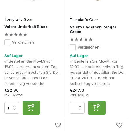
Plate Carrier befestigt sind. Außerdem bleibt der Brustbereich
frei von unnötigem Gewicht, wodurch man leichter knien,
sich bücken oder kriechen kann.
Templar's Gear
Templar's Gear
Achte bei der Auswahl eines Kampfgürtels unter anderem
Velcro Underbelt Black
Velcro Underbelt Ranger
auf Folgendes:
Green
Traditionelles MOLLE oder Laser Cut
– ganz nach
Vergleichen
deinen Vorlieben.
Vergleichen
Cobra-Schnalle
für die gewünschte Stabilität und den
Tragekomfort.
Auf Lager
Auf Lager
Ausreichend MOLLE-Platz
für zukünftige
✅ Bestellen Sie Mo–Mi vor
✅ Bestellen Sie Mo–Mi vor
Erweiterungen.
18:00 → noch am selben Tag
18:00 → noch am selben Tag
Bequeme Polsterung
bei längerem Gebrauch.
versendet ✅ Bestellen Sie Do–
versendet ✅ Bestellen Sie Do–
Material und Verarbeitungsqualität
für maximale
Fr vor 20:00 → noch am
Fr vor 20:00 → noch am
Langlebigkeit.
selben Tag versendet
selben Tag versendet
€22,90
€24,90
Für die meisten Airsoft-Spieler ist ein modularer MOLLE- oder
Inkl. MwSt.
Inkl. MwSt.
Laser-Cut-Kampfgürtel die beste Wahl. Damit kannst du deine
Ausrüstung ganz nach deinen Wünschen zusammenstellen
und sie ganz einfach anpassen, wenn sich deine Ausrüstung
oder dein Spielstil ändert.
Passform und Tragekomfort