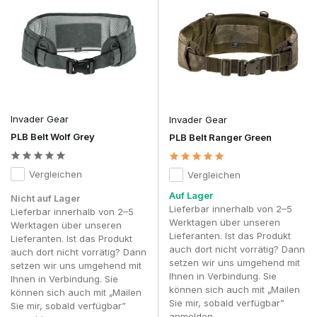
Ein Combat Belt sollte fest um die Hüften sitzen, ohne die
Bewegungsfreiheit einzuschränken. Wenn der Gürtel richtig
eingestellt ist, bleibt er beim Laufen, Kriechen und
Überwinden von Hindernissen stabil, während das Gewicht
gleichmäßig auf die Hüften verteilt wird.
Viele Combat-Gürtel werden in Kombination mit einem
Innengürtel (Inner Belt) getragen, wodurch das System fest
an seinem Platz bleibt und sich bei intensiven Bewegungen
Invader Gear
Invader Gear
weniger verschiebt. Insbesondere wenn mehrere
PLB Belt Wolf Grey
PLB Belt Ranger Green
Magazintaschen, ein Pistolenhalfter und weiteres Zubehör
befestigt sind, sorgt dies für eine spürbar stabilere
Konfiguration. Bei vielen modernen zweiteiligen Systemen
Vergleichen
Vergleichen
bleibt der Innengürtel während des Spiels in der Hose,
während der äußere Kampfgürtel dank Klettverschluss sicher
Auf Lager
Nicht auf Lager
an seinem Platz gehalten wird. Dadurch lässt sich die
Lieferbar innerhalb von 2–5
Lieferbar innerhalb von 2–5
gesamte Konfiguration schnell an- oder ausziehen, ohne die
Werktagen über unseren
Werktagen über unseren
Einstellung erneut ändern zu müssen.
Lieferanten. Ist das Produkt
Lieferanten. Ist das Produkt
auch dort nicht vorrätig? Dann
auch dort nicht vorrätig? Dann
Ein wichtiger Vorteil eines Combat-Gürtels besteht darin,
setzen wir uns umgehend mit
setzen wir uns umgehend mit
dass das Gewicht größtenteils auf den Hüften statt auf den
Ihnen in Verbindung. Sie
Ihnen in Verbindung. Sie
Schultern lastet. Dadurch werden die Schultern weniger
können sich auch mit „Mailen
können sich auch mit „Mailen
belastet, und eine komplette Ausrüstung fühlt sich bei
Sie mir, sobald verfügbar”
Sie mir, sobald verfügbar”
längeren Skirmishes oder Milsim-Veranstaltungen deutlich
anmelden.