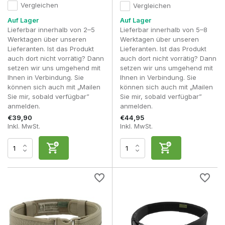
Für Spieler, die regelmäßig in hochwertige Taschen, ein
Vergleichen
Vergleichen
Holster und Kommunikationsausrüstung investieren, ist ein
Auf Lager
Auf Lager
Premium-Battle-Belt daher eine sinnvolle Investition, die das
Lieferbar innerhalb von 2–5
Lieferbar innerhalb von 5–8
gesamte Loadout auf ein höheres Niveau hebt.
Werktagen über unseren
Werktagen über unseren
Konfiguration und
Lieferanten. Ist das Produkt
Lieferanten. Ist das Produkt
auch dort nicht vorrätig? Dann
auch dort nicht vorrätig? Dann
Erweiterungsmöglichkeiten
setzen wir uns umgehend mit
setzen wir uns umgehend mit
Einer der größten Vorteile eines Combat-Gürtels ist die
Ihnen in Verbindung. Sie
Ihnen in Verbindung. Sie
Freiheit, die Konfiguration ganz auf deinen Spielstil
können sich auch mit „Mailen
können sich auch mit „Mailen
abzustimmen. Dank MOLLE oder Laser Cut MOLLE kannst du
Sie mir, sobald verfügbar”
Sie mir, sobald verfügbar”
selbst entscheiden, welche Ausrüstung du mitnimmst und wo
anmelden.
anmelden.
sie angebracht wird.
€39,90
€44,95
Inkl. MwSt.
Inkl. MwSt.
Viele Spieler entscheiden sich dafür, ihr Pistolenhalfter, ihre
Pistolenmagazine, ihre Abwurf-Tasche und ihr IFAK am
Kampfgürtel zu befestigen. Dadurch bleiben diese
Ausrüstungsgegenstände stets griffbereit, unabhängig
davon, ob man ein Chest Rig oder einen Plate Carrier trägt.
Gewehrmagazine, Kommunikationsgeräte und
Dokumententaschen werden dann häufig an einem Chest Rig
oder Plate Carrier befestigt, wodurch die Ausrüstung sinnvoll
auf mehrere Trageplattformen verteilt wird.