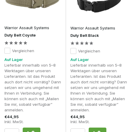
Ein gut konstruierter Battle Belt verhindert zudem, dass das
gesamte Gewicht auf den Schultern lastet. Indem ein Teil der
Ausrüstung auf die Hüften verlagert wird, entsteht eine
deutlich bessere Gewichtsverteilung, wodurch längere
Spieltage weniger anstrengend sind und du mehr
Warrior Assault Systems
Warrior Assault Systems
Bewegungsfreiheit behältst.
Duty Belt Coyote
Duty Belt Black
Ein Combat Belt lässt sich zudem hervorragend eigenständig
verwenden. Bei leichten CQB-Skirmishes oder Trainingstagen
entscheiden sich viele Spieler dafür, nur einen Combat Belt
Vergleichen
Vergleichen
mit der allerwichtigsten Ausrüstung zu tragen. Wenn
Auf Lager
Auf Lager
zusätzliche Tragkapazität benötigt wird, bildet derselbe
Lieferbar innerhalb von 5–8
Lieferbar innerhalb von 5–8
Gürtel dann die perfekte Grundlage unter einem Chest Rig
Werktagen über unseren
Werktagen über unseren
oder Plate Carrier.
Lieferanten. Ist das Produkt
Lieferanten. Ist das Produkt
auch dort nicht vorrätig? Dann
auch dort nicht vorrätig? Dann
Welches Tragesystem passt am besten zu
setzen wir uns umgehend mit
setzen wir uns umgehend mit
deinem Spielstil?
Ihnen in Verbindung. Sie
Ihnen in Verbindung. Sie
Combat-Gürtel werden immer häufiger mit anderen
können sich auch mit „Mailen
können sich auch mit „Mailen
taktischen Tragesystemen kombiniert. Jedes System hat
Sie mir, sobald verfügbar”
Sie mir, sobald verfügbar”
seine eigenen Stärken, und die richtige Wahl hängt von
anmelden.
anmelden.
deinem Spielstil, der Menge an Ausrüstung und der Art der
€44,95
€44,95
Veranstaltung ab.
Inkl. MwSt.
Inkl. MwSt.