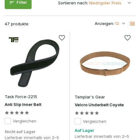
Filter
Sortieren nach:
dafür, dass wichtige Ausrüstungsgegenstände in
dynamischen Situationen schneller griffbereit sind.
Welcher Combat-Gürtel passt zu deinem
Anzeigen:
47 produkte
Spielstil und deinen Einsatzzwecken?
Typ: Kampfgürtel
Modularität
Tragekomfort
Beste An
Traditioneller
MOLLE-
Sehr hoch
Hoog
Airsoft, O
Kampfgürtel
Lasergeschnittener
Moderne ta
Sehr hoch
Sehr hoch
Kampfgürtel
Ausrüstung
Task Force-2215
Templar's Gear
Anti Slip Inner Belt
Intensiver
Velcro Underbelt Coyote
Kampfgürtel mit
Sehr hoch
Hoog
professione
Cobra-Schnalle
Anwendun
Vergleichen
Vergleichen
Kampfgürtel mit
Freizeitnu
Auf Lager
Nicht auf Lager
Hoog
Hoog
Polymer-Schnalle
Ausrüstun
Lieferbar innerhalb von 2–5
Lieferbar innerhalb von 2–5