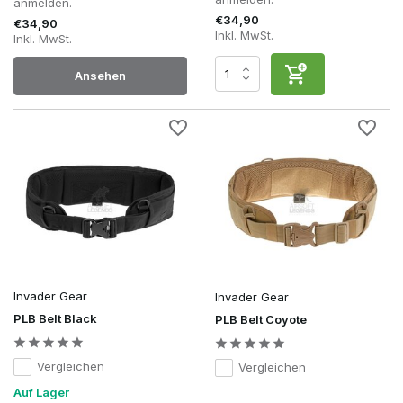
anmelden.
angenehmer an.
€34,90
€34,90
Inkl. MwSt.
Inkl. MwSt.
Viele Spieler, die zum ersten Mal einen Combat Belt
verwenden, merken bereits beim ersten Gefecht, dass die
Ansehen
Belastung auf den Schultern nachlässt. Vor allem wenn ein
Plate Carrier oder Chest Rig mit einem gut ausgestatteten
Battle Belt kombiniert wird, ergibt sich eine spürbar bessere
Gewichtsverteilung, und häufig verwendetes Zubehör ist
schneller griffbereit.
Materialien und Verarbeitungsqualität
Die verwendeten Materialien bestimmen maßgeblich, wie
bequem, strapazierfähig und zuverlässig ein Combat Belt ist.
Polyester ist eine ausgezeichnete Wahl für das Airsoft-
Hobby, während Cordura® und Mil-Spec-Materialien besser
für intensiven Gebrauch, hohe Beanspruchung und
langfristige Einwirkung unterschiedlicher
Invader Gear
Invader Gear
Witterungsbedingungen geeignet sind.
PLB Belt Black
PLB Belt Coyote
Merk
Segment
Material
Geeignet für
Vergleichen
Vergleichen
Auf Lager
Budget /
Anfänger und
101Inc.
Polyester