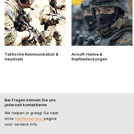
Häufig verwendete
Kampfgürtel
Plattenträger
Gliederung
Pistolenhalfter
Ja
Nein
Magazintaschen für
Ja
Optional
Pistolen
Taktische Kommunikation &
Airsoft-Helme &
Headsets
Kopfbedeckungen
Magazintaschen für
Optional
Ja
Gewehre
Funkgerätetasche
Optional
Ja
IFAK-Tasche
Ja
Optional
Bei Fragen können Sie uns
jederzeit kontaktieren
Auffangbeutel
Ja
Optional
We helpen je graag! Ga naar
onze
klantenservice
pagina
Multifunktionswerkzeug
Ja
Optional
voor verdere info.