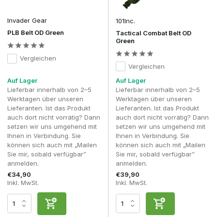
Herkömmliches MOLLE-Gurtband bietet maximale
Invader Gear
101Inc.
Kompatibilität mit nahezu allen MOLLE-Taschen und
PLB Belt OD Green
Tactical Combat Belt OD
Zubehörteilen. Zudem kommen bei immer mehr Premium-
Green
Modellen
Laser Cut MOLLE
zum Einsatz, bei dem die
Befestigungsschlitze direkt aus dem Material
Vergleichen
Vergleichen
herausgeschnitten werden. Dies führt zu einem geringeren
Gewicht, einer saubereren Verarbeitung und weniger
Auf Lager
Auf Lager
hervorstehenden Teilen, ohne dabei Abstriche bei den
Lieferbar innerhalb von 2–5
Lieferbar innerhalb von 2–5
Erweiterungsmöglichkeiten zu machen.
Werktagen über unseren
Werktagen über unseren
Lieferanten. Ist das Produkt
Lieferanten. Ist das Produkt
Auch das Verschlusssystem spielt eine wichtige Rolle.
auch dort nicht vorrätig? Dann
auch dort nicht vorrätig? Dann
Metall-Cobra-Schnallen
sind für ihre außergewöhnliche
setzen wir uns umgehend mit
setzen wir uns umgehend mit
Festigkeit und Zuverlässigkeit bekannt und werden häufig in
Ihnen in Verbindung. Sie
Ihnen in Verbindung. Sie
professioneller taktischer Ausrüstung verwendet.
Cobra-
können sich auch mit „Mailen
können sich auch mit „Mailen
Schnallen aus Polymer
sind deutlich leichter und bieten für
Sie mir, sobald verfügbar”
Sie mir, sobald verfügbar”
Freizeit-Airsoft und reguläre Skirmishes mehr als
anmelden.
anmelden.
ausreichende Festigkeit. Viele Premium-Kampfgürtel
€34,90
€39,90
verwenden Verschlüsse vom Typ Cobra. Einige Hersteller
Inkl. MwSt.
Inkl. MwSt.
verwenden originale AustriAlpin Cobra®-Schnallen, während
andere sich für hochwertige, kompatible Verschlüsse mit
vergleichbaren Eigenschaften entscheiden.