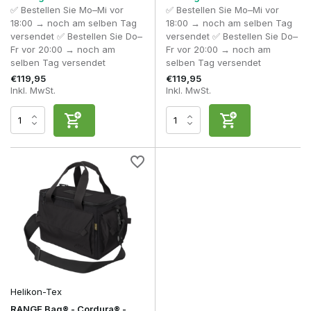
Seitenwaffenausrüstung organisieren möchten – eine gut
✅ Bestellen Sie Mo–Mi vor
✅ Bestellen Sie Mo–Mi vor
durchdachte Pistolen-Tasche sorgt dafür, dass alles sicher,
18:00 → noch am selben Tag
18:00 → noch am selben Tag
übersichtlich und sofort griffbereit bleibt.
versendet ✅ Bestellen Sie Do–
versendet ✅ Bestellen Sie Do–
Fr vor 20:00 → noch am
Fr vor 20:00 → noch am
Professionelle Nutzung
selben Tag versendet
selben Tag versendet
€119,95
€119,95
Im Schießsport, bei militärischen Übungen und in
Inkl. MwSt.
Inkl. MwSt.
professionellen Ausbildungszentren werden Pistol Bags
täglich eingesetzt, um Handfeuerwaffen und die
dazugehörige Ausrüstung übersichtlich zu transportieren.
Nicht nur die Pistole selbst, sondern auch Magazine,
Gehörschutz, Pflegemittel und Kleinwerkzeug haben dabei
ihren festen Platz. Dadurch verläuft die Vorbereitung
effizienter und die Ausrüstung bleibt übersichtlich, sowohl
auf dem Schießstand als auch während der Übungen.
Auch in der Airsoft-Szene entscheiden sich immer mehr
Spieler für eine hochwertige Airsoft-Pistolen-Tasche. Vor
allem, wenn man regelmäßig mehrere Seitenwaffen,
Ersatzmagazine oder Zubehör verwendet, bietet eine gut
organisierte Tactical Pistol Bag viel mehr Übersicht als
einzelne Fächer in einem Rucksack oder einer
Ausrüstungstasche.
Helikon-Tex
RANGE Bag® - Cordura® -