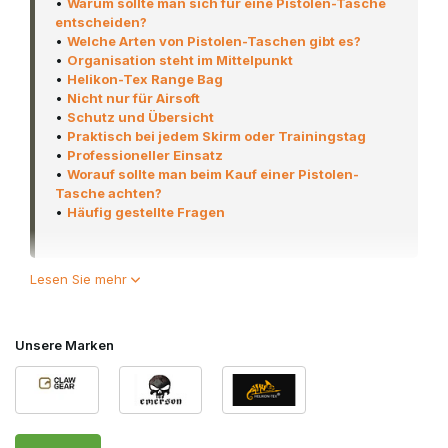
•
Warum sollte man sich für eine Pistolen-Tasche
entscheiden?
•
Welche Arten von Pistolen-Taschen gibt es?
•
Organisation steht im Mittelpunkt
•
Helikon-Tex Range Bag
•
Nicht nur für Airsoft
•
Schutz und Übersicht
•
Praktisch bei jedem Skirm oder Trainingstag
•
Professioneller Einsatz
•
Worauf sollte man beim Kauf einer Pistolen-
Tasche achten?
•
Häufig gestellte Fragen
Lesen Sie mehr
In dieser Kategorie findest du hochwertige Pistolen-Taschen
von
Clawgear
,
Emerson
und
Helikon-Tex
. Das Sortiment
umfasst kompakte Single-Pistolen-Taschen, geräumige
Double-Pistolen-Taschen sowie hochentwickelte Range-
Unsere Marken
Taschen, die speziell für den übersichtlichen Transport
mehrerer Pistolen, Magazine und Zubehörteile entwickelt
wurden.
Egal, ob du eine kompakte GBB-Pistole zu einem Skirm