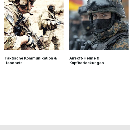
übersichtlich organisiert bleibt.
Häufige Fehler
Eine gute Handfeuerwaffentasche hält jahrelang,
vorausgesetzt, Sie wählen ein Modell, das zu Ihrem
Verwendungszweck passt.
Häufige Fehler sind:
Eine zu kleine Pistolenhülle für eine Pistole mit Red-
Taktische Kommunikation &
Airsoft-Helme &
Dot-Visier oder Waffenlampe wählen.
Headsets
Kopfbedeckungen
Berücksichtige nicht die Anzahl der Ersatzmagazine,
die du mitnehmen möchtest.
Bestellen Sie das Clawgear-Pistolenetui ohne die
erforderlichen Klettverschluss-Schlaufen, wenn Sie die
Pistole darin befestigen möchten.
Die Wahl einer Pistolen-Eintaschen-Tasche, obwohl
man regelmäßig zwei Pistolen benutzt.
Lose Accessoires ohne feste Fächer in der Tasche
transportieren.
Du entscheidest dich für eine einfache Pistolentasche,
obwohl eine umfangreiche Range Bag besser zu
deiner Ausrüstung passt.