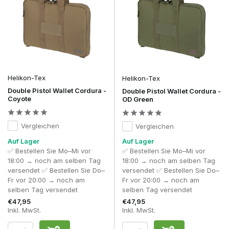
Viele Modelle verfügen über ein gepolstertes Hauptfach, in
dem die Pistole während des Transports gut geschützt ist.
Zudem ist oft zusätzlicher Platz für ein oder mehrere
Ersatzmagazine, einen Speedloader oder kleines
Wartungszubehör vorhanden.
Dank ihres kompakten Designs passt eine Single Pistol Bag
zudem problemlos in eine größere
Range Bag
, einen
Rucksack
oder eine
Gearbag
, sodass du deine Ausrüstung
Helikon-Tex
Helikon-Tex
modular organisieren kannst.
Double Pistol Wallet Cordura -
Double Pistol Wallet Cordura -
Coyote
OD Green
Taschen für zwei Pistolen
Für Spieler und Sportschützen, die mehrere
Vergleichen
Vergleichen
Handfeuerwaffen verwenden, bietet eine Double-Pistol-
Tasche deutlich mehr Möglichkeiten. Diese Tactical-Pistol-
Auf Lager
Auf Lager
Tasche wurde entwickelt, um zwei Pistolen sicher und
✅ Bestellen Sie Mo–Mi vor
✅ Bestellen Sie Mo–Mi vor
übersichtlich zu transportieren, ohne dass sich die
18:00 → noch am selben Tag
18:00 → noch am selben Tag
Nachbildungen gegenseitig beschädigen können.
versendet ✅ Bestellen Sie Do–
versendet ✅ Bestellen Sie Do–
Fr vor 20:00 → noch am
Fr vor 20:00 → noch am
Ein gutes Beispiel hierfür ist die Helikon-Tex Double Pistol
selben Tag versendet
selben Tag versendet
Bag. Während viele Doppelpistolen-Taschen eine Trennwand
€47,95
€47,95
verwenden, setzt Helikon-Tex auf eine durchdachte
Inkl. MwSt.
Inkl. MwSt.
Alternative. Beide Pistolen liegen einander gegenüber und
werden separat mit verstellbaren Befestigungsgurten fixiert.