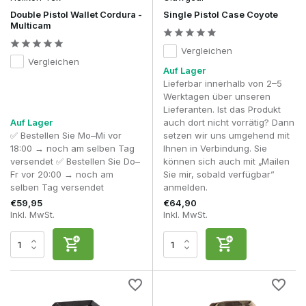
Schnelllader.
Double Pistol Wallet Cordura -
Single Pistol Case Coyote
BB's.
Multicam
Gasflaschen oder CO₂-Kartuschen.
Augen-
- und
Gehörschutz
.
Vergleichen
Reinigungs- und Pflegemittel.
Vergleichen
Auf Lager
Kleine Werkzeuge.
Lieferbar innerhalb von 2–5
Persönliche Accessoires.
Werktagen über unseren
Lieferanten. Ist das Produkt
Gerade diese durchdachte Aufteilung macht die Helikon-Tex
Auf Lager
auch dort nicht vorrätig? Dann
Range Bag zu einer hervorragenden Wahl für alle, die Wert
✅ Bestellen Sie Mo–Mi vor
setzen wir uns umgehend mit
auf Übersichtlichkeit und Effizienz legen.
18:00 → noch am selben Tag
Ihnen in Verbindung. Sie
Nicht nur für Airsoft
versendet ✅ Bestellen Sie Do–
können sich auch mit „Mailen
Fr vor 20:00 → noch am
Sie mir, sobald verfügbar”
Obwohl eine Airsoft-Pistolen-Tasche oft mit Skirmishes und
selben Tag versendet
anmelden.
Trainingsübungen in Verbindung gebracht wird, werden
€59,95
€64,90
hochwertige Pistolen-Taschen auch im Schießsport häufig
Inkl. MwSt.
Inkl. MwSt.
verwendet.
Sportschützen nehmen bei einem Besuch auf dem
Schießstand in der Regel mehr als nur eine Pistole mit.
Ersatzmagazine, Munition, Gehörschutz, Schutzbrillen,
Reinigungssets und Kleinwerkzeug müssen übersichtlich
verstaut und schnell griffbereit sein.