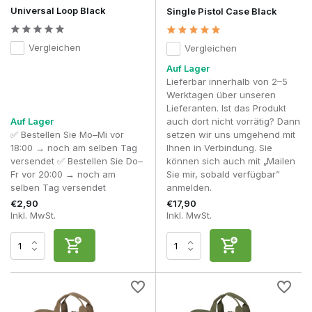
Daher ist eine Pistolentasche nicht nur eine praktische
Universal Loop Black
Single Pistol Case Black
Lösung für den sicheren Transport einer Airsoft-Pistole,
sondern auch für die übersichtliche Aufbewahrung des
gesamten Zubehörs, das man während eines Skirm oder
Vergleichen
Vergleichen
eines Trainingstages benötigt.
Auf Lager
Welche Arten von Pistolenhalfter gibt es?
Lieferbar innerhalb von 2–5
Werktagen über unseren
Nicht jeder Spieler oder Sportschütze hat die gleichen
Lieferanten. Ist das Produkt
Bedürfnisse. Manche nehmen ausschließlich ihre
Auf Lager
auch dort nicht vorrätig? Dann
Dienstwaffe mit, während andere mehrere Pistolen und ein
✅ Bestellen Sie Mo–Mi vor
setzen wir uns umgehend mit
umfangreiches Zubehörset transportieren möchten. Aus
18:00 → noch am selben Tag
Ihnen in Verbindung. Sie
diesem Grund umfasst diese Kategorie verschiedene Arten
versendet ✅ Bestellen Sie Do–
können sich auch mit „Mailen
von Pistolentaschen, wobei jede Ausführung auf einen
Fr vor 20:00 → noch am
Sie mir, sobald verfügbar”
bestimmten Verwendungszweck zugeschnitten ist.
selben Tag versendet
anmelden.
Taschen für eine Pistole
€2,90
€17,90
Inkl. MwSt.
Inkl. MwSt.
Eine Single-Pistol-Tasche wurde für den sicheren und
übersichtlichen Transport einer Airsoft-Pistole entwickelt.
Dank ihrer kompakten Größe ist diese Airsoft-Pistolen-
Tasche eine hervorragende Wahl für Spieler, die ihre
Seitenwaffe getrennt vom Rest ihrer Ausrüstung
aufbewahren möchten.