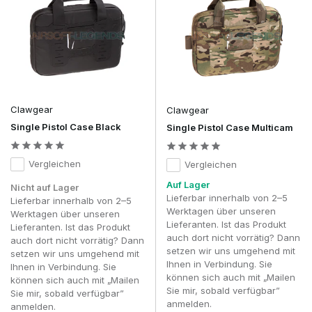
Eine gut organisierte Range Bag oder Tactical Pistol Bag
verhindert, dass die Ausrüstung lose durcheinanderliegt, und
sorgt dafür, dass alle notwendigen Utensilien sofort
griffbereit sind. Das erhöht nicht nur den Bedienkomfort,
sondern trägt auch dazu bei, die Ausrüstung ordentlich und
übersichtlich zu halten.
Daher ist eine hochwertige Pistolen-Tasche nicht nur eine
Clawgear
Clawgear
praktische Wahl für Airsoft-Spieler, sondern auch für
Single Pistol Case Black
Single Pistol Case Multicam
Sportschützen, Ausbilder und alle, die ihre Ausrüstung
übersichtlich transportieren möchten.
Vergleichen
Vergleichen
Schutz und Übersicht
Auf Lager
Nicht auf Lager
Eine hochwertige Handgun-Tasche bietet ein ausgewogenes
Lieferbar innerhalb von 2–5
Lieferbar innerhalb von 2–5
Verhältnis zwischen Schutz und Zugriffsmöglichkeiten. Dank
Werktagen über unseren
Werktagen über unseren
der gepolsterten Innenseite sind die Pistolen vor Kratzern und
Lieferanten. Ist das Produkt
Lieferanten. Ist das Produkt
leichten Stößen geschützt, während die durchdachte
auch dort nicht vorrätig? Dann
auch dort nicht vorrätig? Dann
Aufteilung dafür sorgt, dass das Zubehör nicht lose in der
setzen wir uns umgehend mit
setzen wir uns umgehend mit
Tasche herumrutscht.
Ihnen in Verbindung. Sie
Ihnen in Verbindung. Sie
können sich auch mit „Mailen
können sich auch mit „Mailen
Bei Repliken, die mit einem Leuchtpunktvisier, einer
Sie mir, sobald verfügbar”
Sie mir, sobald verfügbar”
Waffenlampe oder einer Leuchtspurvorrichtung ausgestattet
anmelden.
anmelden.
sind, ist es zudem wichtig, dass diese Zubehörteile nicht