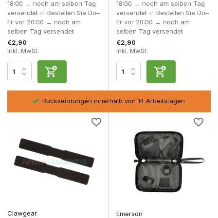
18:00 → noch am selben Tag
18:00 → noch am selben Tag
Beste
Wichtigster
versendet ✅ Bestellen Sie Do–
versendet ✅ Bestellen Sie Do–
Typ: Pistolenhülle
Anwendung
Vorteil
Fr vor 20:00 → noch am
Fr vor 20:00 → noch am
selben Tag versendet
selben Tag versendet
Tasche für eine
Eine Airsoft-
Kompakt, leicht
€2,90
€2,90
Inkl. MwSt.
Inkl. MwSt.
Pistole
Pistole
und übersichtlich
Mehr Kapazität
Tasche für zwei
Zwei Airsoft-
und eine
Pistolen
Pistolen
übersichtliche
Anordnung
sel
Rücksendungen innerhalb von 14 Arbeitstagen
Optimale
Schießsport
Organisation der
Schießstandtasche
und Airsoft
gesamten
Ausrüstung
Eine Tactical Pistol Bag bietet zudem Platz für weit mehr als
nur eine Pistole. Je nach Modell kannst du Ersatzmagazine,
Speedloader
,
Pflegemittel
und kleines
Werkzeug
ganz
einfach in einer übersichtlichen Tasche transportieren.
Clawgear
Emerson