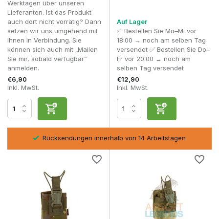
Werktagen über unseren
Für die meisten Airsoft-Spieler ist eine universelle
Lieferanten. Ist das Produkt
Funkgerätetasche die praktischste Wahl. Solltest du in
auch dort nicht vorrätig? Dann
Auf Lager
Zukunft ein anderes Funkgerät verwenden, muss in der
setzen wir uns umgehend mit
✅ Bestellen Sie Mo–Mi vor
Regel nur die Einstellung der Tasche angepasst werden.
Ihnen in Verbindung. Sie
18:00 → noch am selben Tag
können sich auch mit „Mailen
versendet ✅ Bestellen Sie Do–
MBITR-Funkgeräte-Taschen
Sie mir, sobald verfügbar”
Fr vor 20:00 → noch am
MBITR-Funkgeräte-Taschen wurden für militärische
anmelden.
selben Tag versendet
Kommunikationsgeräte wie das MBITR (Multiband Inter/Intra
€6,90
€12,90
Team Radio) und vergleichbare Kommunikationssysteme
Inkl. MwSt.
Inkl. MwSt.
entwickelt.
Dank der speziellen Passform bleibt das Funkgerät auch bei
intensiven Bewegungen sicher an seinem Platz, während die
Antenne, die Bedienelemente und das PTT-Kabel leicht
sel
Rücksendungen innerhalb von 14 Arbeitstagen
zugänglich bleiben. Daher sind MBITR-Taschen bei
realistischen Milsim-Ausrüstungen und professionellen
Anwendern beliebt.
Warum ist eine gute Funkgerätetasche
wichtig?
In der Praxis beobachten wir, dass Spieler ihre
Funkgerätetasche oft erst nach einigen Skirmishes