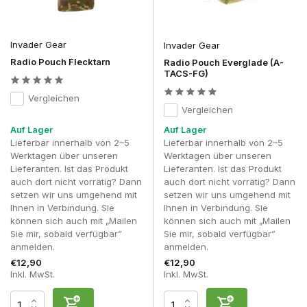
umplatzieren. Eine Position, die beim Gehen bequem
erscheint, kann sich beim Laufen, Kriechen oder beim
Tragen einer Replik doch als weniger praktisch erweisen.
Viele erfahrene Spieler entscheiden sich letztendlich für eine
Invader Gear
Invader Gear
Anbringung an der Seite des Plate Carriers, damit das
Radio Pouch Flecktarn
Radio Pouch Everglade (A-
Funkgerät gut erreichbar bleibt und das PTT-Kabel ordentlich
TACS-FG)
entlang der Schulter verlegt werden kann.
Vergleichen
Bei einem Skirm ist die Kommunikation oft genauso wichtig
Vergleichen
wie deine Replik oder deine übrige Ausrüstung. Ein
Auf Lager
Auf Lager
Funkgerät, das hin und her rutscht, aus der Tasche fallen
Lieferbar innerhalb von 2–5
Lieferbar innerhalb von 2–5
kann oder schwer zu erreichen ist, verlangsamt die
Werktagen über unseren
Werktagen über unseren
Kommunikation und lenkt vom Spiel ab.
Lieferanten. Ist das Produkt
Lieferanten. Ist das Produkt
Eine hochwertige Funkgerätetasche hält das Funkgerät beim
auch dort nicht vorrätig? Dann
auch dort nicht vorrätig? Dann
Laufen, Kriechen und Überwinden von Hindernissen sicher
setzen wir uns umgehend mit
setzen wir uns umgehend mit
an seinem Platz. Gleichzeitig bleiben die Bedientasten, der
Ihnen in Verbindung. Sie
Ihnen in Verbindung. Sie
Lautstärkeregler und der Push-to-Talk-Anschluss leicht
können sich auch mit „Mailen
können sich auch mit „Mailen
erreichbar.
Sie mir, sobald verfügbar”
Sie mir, sobald verfügbar”
anmelden.
anmelden.
Wenn du ein Headset mit PTT verwendest, sorgt eine gut
€12,90
€12,90
platzierte Funkgerätetasche zudem dafür, dass die Kabel
Inkl. MwSt.
Inkl. MwSt.
ordentlich entlang der Schulter oder des Plate Carriers
verlegt werden können. So verhinderst du, dass sich die