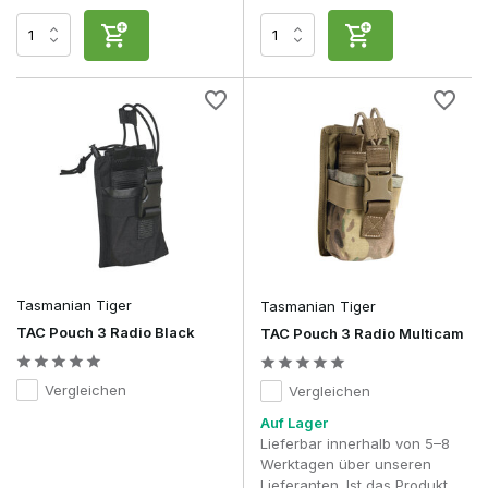
Funktion (PTT)
in Kombination mit einem
Headset
oder
einem Ohrhörer.
Eine gute Funkgerätetasche trägt direkt dazu bei. Indem das
Funkgerät an einer sinnvollen Stelle platziert wird, bleibt das
PTT-Kabel kurz, übersichtlich und geschützt. So verhinderst
du, dass sich Kabel lösen oder sich beim Kriechen, Laufen
oder Überwinden von Hindernissen irgendwo verfangen.
Wenn man sich im Voraus Gedanken über die Verlegung der
Kabel macht, erhält man eine viel übersichtlichere und
effizientere Ausrüstung – ein Aspekt, auf den vor allem
erfahrene Milsim-Spieler großen Wert legen.
Welche Farbe passt zu deiner Ausrüstung?
Tasmanian Tiger
Tasmanian Tiger
Die Funk-Taschen sind in denselben Farben und Tarnmustern
TAC Pouch 3 Radio Black
TAC Pouch 3 Radio Multicam
erhältlich wie die übrige taktische Ausrüstung. Dadurch passt
die Tasche perfekt zu Ihrem Plate Carrier, Chest Rig oder
Kampfgürtel.
Vergleichen
Vergleichen
In dieser Kategorie findest du unter anderem Modelle in
Auf Lager
Black
,
Coyote
,
OD Green
,
Ranger Green
,
Multicam
,
Lieferbar innerhalb von 5–8
Woodland
,
Flecktarn
und
Everglade
. Wenn du dieselbe
Werktagen über unseren
Farbe oder dasselbe Tarnmuster wie bei deiner übrigen
Lieferanten. Ist das Produkt