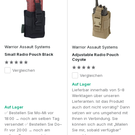
während des Spiels schwer erreichbar ist
– Die
Position einer Funkgerätetasche bestimmt, wie einfach
du das Funkgerät während eines Skirm-Spiels
bedienen oder einstellen kannst. Viele Spieler
befestigen die Tasche an der Seite eines Plate
Carriers oder Chest Rigs, sodass das Funkgerät
erreichbar bleibt, ohne die Bewegungsfreiheit oder
den Zugriff auf andere Taschen einzuschränken.
Warrior Assault Systems
Warrior Assault Systems
Überlege dir im Voraus, welche deine dominante Hand
Small Radio Pouch Black
Adjustable Radio Pouch
ist und wie deine übrige Ausrüstung angeordnet ist,
Coyote
um eine sinnvolle Position zu wählen.
Lassen Sie die Kabel des Headsets oder der PTT-
Vergleichen
Taste frei hängen, da diese sich sonst verfangen
Vergleichen
können
– Lose hängende Kabel können sich beim
Auf Lager
Bewegen hinter Ästen, Ausrüstung oder anderen
Lieferbar innerhalb von 5–8
Spielern verfangen. Indem du die Kabel mit Kabelclips,
Werktagen über unseren
elastischen Schlaufen oder Klettbändern ordentlich
Lieferanten. Ist das Produkt
entlang der Schultergurte oder des MOLLE-Gurtbands
Auf Lager
auch dort nicht vorrätig? Dann
führst, bleibt dein Loadout übersichtlich, du vermeidest
✅ Bestellen Sie Mo–Mi vor
setzen wir uns umgehend mit
unbeabsichtigtes Ziehen an den Kabeln und die
18:00 → noch am selben Tag
Ihnen in Verbindung. Sie
Kommunikation bleibt während des Spiels zuverlässig.
versendet ✅ Bestellen Sie Do–
können sich auch mit „Mailen
Fr vor 20:00 → noch am
Sie mir, sobald verfügbar”
Wenn Sie sich im Voraus gut überlegen, wo Sie sowohl das