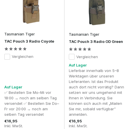
sein, ohne andere Taschen zu blockieren, während die
Antenne für einen optimalen Betrieb ausreichend frei bleiben
muss.
Die meisten Spieler befestigen eine Funkgerätetasche an der
Seite des Plate Carriers oder Chest Rigs. An dieser Stelle ist
Tasmanian Tiger
Tasmanian Tiger
das Funkgerät leicht erreichbar und die Antenne kann
senkrecht nach oben ausgerichtet werden. Außerdem lässt
TAC Pouch 3 Radio Coyote
TAC Pouch 3 Radio OD Green
sich das PTT-Kabel ordentlich entlang der Schulter zu einem
Headset verlegen.
Vergleichen
Vergleichen
Auch die Befestigung an einem Combat Belt ist möglich.
Auf Lager
Diese Variante wird vor allem gewählt, wenn eine leichte
Lieferbar innerhalb von 5–8
Ausrüstung verwendet wird oder wenn kein Headset
Werktagen über unseren
getragen wird. Wenn Sie ein Headset verwenden, ist eine
Lieferanten. Ist das Produkt
Anbringung weiter oben an der Ausrüstung meist praktischer,
Auf Lager
auch dort nicht vorrätig? Dann
da die Kabel dadurch kürzer bleiben und sich weniger leicht
✅ Bestellen Sie Mo–Mi vor
setzen wir uns umgehend mit
hinter anderen Ausrüstungsgegenständen verfangen.
18:00 → noch am selben Tag
Ihnen in Verbindung. Sie
versendet ✅ Bestellen Sie Do–
können sich auch mit „Mailen
PTT und Headset: eine clevere
Fr vor 20:00 → noch am
Sie mir, sobald verfügbar”
Kombination
selben Tag versendet
anmelden.
Nahezu jeder Spieler, der regelmäßig über Funk
€16,95
€16,95
kommuniziert, nutzt letztendlich eine
Push-To-Talk-
Inkl. MwSt.
Inkl. MwSt.