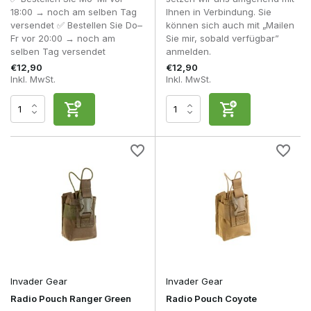
Funkgerätetaschen sind täglich Bewegungen, Vibrationen
18:00 → noch am selben Tag
Ihnen in Verbindung. Sie
und Witterungseinflüssen ausgesetzt. Daher ist eine robuste
versendet ✅ Bestellen Sie Do–
können sich auch mit „Mailen
Konstruktion sowohl für den Schutz des Funkgeräts als auch
Fr vor 20:00 → noch am
Sie mir, sobald verfügbar”
für die Zuverlässigkeit der Befestigung wichtig.
selben Tag versendet
anmelden.
€12,90
€12,90
Merk
Segment
Material
Geeignet f
Inkl. MwSt.
Inkl. MwSt.
Budget /
Anfänger 
101Inc.
Polyester / Nylon
Einstieg
Freizeitnu
Regelmäßi
Hochwertiges
Skirm- und
Invader Gear
Mittelklasse
Polyester
Outdoor-
Veranstalt
Profession
Tasmanischer
Outdoor- u
Premium
Cordura®
Tiger
taktische
Anwendun
Invader Gear
Invader Gear
Die
Leichte
Radio Pouch Ranger Green
Radio Pouch Coyote
Lasergeschnittenes
Ausrüstung
Premium
modulare