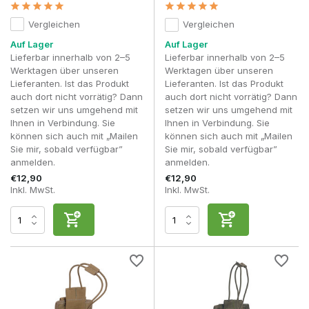
Cordura®-Laminat
des Templers
Konfigurat
Vergleichen
Vergleichen
Professione
Auf Lager
Auf Lager
Warrior
taktischer
Lieferbar innerhalb von 2–5
Lieferbar innerhalb von 2–5
Mil-Spec 500D
Assault
High-End
Einsatz un
Werktagen über unseren
Werktagen über unseren
Cordura®
Systems
intensives
Lieferanten. Ist das Produkt
Lieferanten. Ist das Produkt
Milsim
auch dort nicht vorrätig? Dann
auch dort nicht vorrätig? Dann
setzen wir uns umgehend mit
setzen wir uns umgehend mit
Ihnen in Verbindung. Sie
Ihnen in Verbindung. Sie
Bei Premium-Funkgerätetaschen kommt zunehmend Laser
können sich auch mit „Mailen
können sich auch mit „Mailen
Cut MOLLE zum Einsatz, wodurch das Gewicht reduziert wird
Sie mir, sobald verfügbar”
Sie mir, sobald verfügbar”
und die Tasche ein schlankeres Profil erhält. Verschiedene
anmelden.
anmelden.
Modelle von Templar’s Gear, Tasmanian Tiger und Warrior
€12,90
€12,90
Assault Systems sind darüber hinaus in IRR-Ausführungen
Inkl. MwSt.
Inkl. MwSt.
(Infrared Reflective Reduction) erhältlich – für Nutzer, die ihre
Ausrüstung an professionelle militärische Spezifikationen
anpassen möchten.
Wo bringt man eine Funkgerätetasche an?
Die richtige Anbringung einer Funkgerätetasche entscheidet
nicht nur darüber, wie schnell du an dein Funkgerät
herankommst, sondern auch darüber, wie bequem sich deine
Ausrüstung tragen lässt. Ein Funkgerät muss gut erreichbar