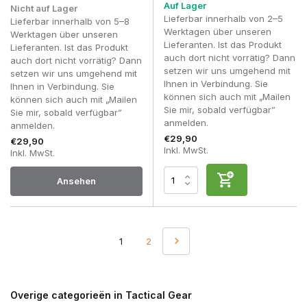
Auf Lager
Nicht auf Lager
jedoch immer die Abmessungen sowohl der Tasche als auch
Lieferbar innerhalb von 2–5
Lieferbar innerhalb von 5–8
des Funkgeräts, um eine optimale Passform zu
Werktagen über unseren
Werktagen über unseren
gewährleisten.
Lieferanten. Ist das Produkt
Lieferanten. Ist das Produkt
auch dort nicht vorrätig? Dann
Ist eine universelle Funkgerätetasche für Baofeng-
auch dort nicht vorrätig? Dann
setzen wir uns umgehend mit
Funkgeräte geeignet?
setzen wir uns umgehend mit
Ihnen in Verbindung. Sie
Ja, in vielen Fällen schon. Die meisten universellen
Ihnen in Verbindung. Sie
können sich auch mit „Mailen
Funkgerätetaschen sind für Funkgeräte mit ähnlichen
können sich auch mit „Mailen
Sie mir, sobald verfügbar”
Abmessungen konzipiert und verfügen über verstellbare
Sie mir, sobald verfügbar”
anmelden.
elastische Seitenteile, ein Gummiband oder einen Haltegurt.
anmelden.
Dadurch eignen sie sich oft für gängige Baofeng-Modelle,
€29,90
€29,90
sofern die Abmessungen der Tasche zu dem verwendeten
Inkl. MwSt.
Inkl. MwSt.
Funkgerät passen. Überprüfen Sie daher immer die
Produktspezifikationen, um eine optimale Passform zu
Ansehen
gewährleisten.
Wo befestigt man eine Funkgerätetasche?
Die meisten Spieler befestigen eine Funkgerätetasche an der
Seite eines Plate Carriers oder Chest Rigs. So bleiben sowohl
1
2
das Funkgerät als auch das PTT-Kabel leicht erreichbar.
Kann ich ein Headset mit einer Funkgerätetasche
verwenden?
Overige categorieën in Tactical Gear
Ja. Funkgerätetaschen sind speziell so konzipiert, dass ein