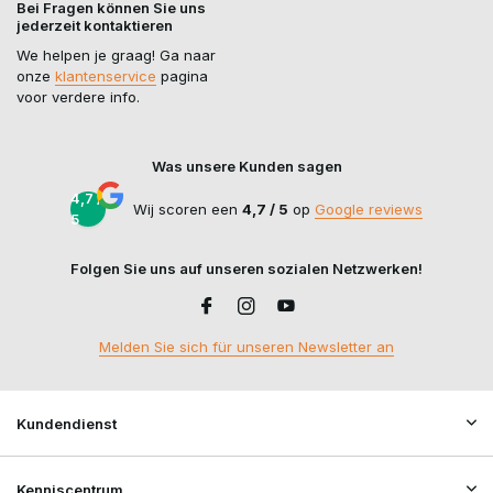
Bei Fragen können Sie uns
zuverlässige Kommunikation und eine effiziente Ausrüstung
jederzeit kontaktieren
bei jedem Skirm, jeder Outdoor-Aktivität oder jedem
taktischen Training.
We helpen je graag! Ga naar
onze
klantenservice
pagina
voor verdere info.
Was unsere Kunden sagen
4,7 /
Wij scoren een
4,7 / 5
op
Google reviews
5
Folgen Sie uns auf unseren sozialen Netzwerken!
Melden Sie sich für unseren Newsletter an
Kundendienst
Kenniscentrum