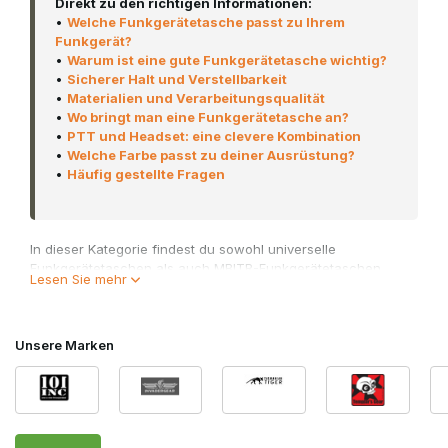
Direkt zu den richtigen Informationen:
•
Welche Funkgerätetasche passt zu Ihrem
Funkgerät?
•
Warum ist eine gute Funkgerätetasche wichtig?
•
Sicherer Halt und Verstellbarkeit
•
Materialien und Verarbeitungsqualität
•
Wo bringt man eine Funkgerätetasche an?
•
PTT und Headset: eine clevere Kombination
•
Welche Farbe passt zu deiner Ausrüstung?
•
Häufig gestellte Fragen
In dieser Kategorie findest du sowohl universelle
Funkgerätetaschen als auch MBITR-Funkgerätetaschen.
Lesen Sie mehr
Beide sind so konzipiert, dass sie ein Funkgerät sicher an
seinem Platz halten, während Tasten, Antenne und PTT-
Anschluss leicht erreichbar bleiben. Dank der universellen
MOLLE-Befestigung lässt sich eine Funkgerätetasche
Unsere Marken
problemlos an einem
Plate Carrier
,
Chest Rig
,
Combat Belt
oder einer
Tactical Vest
befestigen.
Welche Funkgerätetasche passt zu Ihrem
Funkgerät?