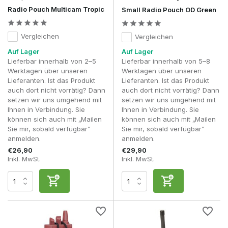
Durch die richtige Einstellung der Haltevorrichtung
Radio Pouch Multicam Tropic
Small Radio Pouch OD Green
bleibt das Funkgerät sicher an seinem Platz und ist
dennoch schnell griffbereit.
Die Antenne wird blockiert, wenn das Funkgerät zu
Vergleichen
Vergleichen
tief in die Tasche gesteckt wird
– Ein Funkgerät, das
Auf Lager
Auf Lager
zu tief in der Tasche sitzt, lässt sich möglicherweise
Lieferbar innerhalb von 2–5
Lieferbar innerhalb von 5–8
schwerer bedienen und schränkt die
Werktagen über unseren
Werktagen über unseren
Bewegungsfreiheit der Antenne ein. Wählen Sie daher
Lieferanten. Ist das Produkt
Lieferanten. Ist das Produkt
eine Tasche, bei der das Bedienfeld, der
auch dort nicht vorrätig? Dann
auch dort nicht vorrätig? Dann
Lautstärkeregler und die Antenne ausreichend frei
setzen wir uns umgehend mit
setzen wir uns umgehend mit
bleiben. Das erleichtert nicht nur die Bedienung des
Ihnen in Verbindung. Sie
Ihnen in Verbindung. Sie
Funkgeräts, sondern verhindert auch, dass Kabel oder
können sich auch mit „Mailen
können sich auch mit „Mailen
Zubehörteile unnötig eingeklemmt werden.
Sie mir, sobald verfügbar”
Sie mir, sobald verfügbar”
Die Position des PTT-Anschlusses nicht
anmelden.
anmelden.
berücksichtigen
– Wenn Sie ein Headset mit einem
Push-to-Talk (PTT)-Modul verwenden, achten Sie
€26,90
€29,90
genau darauf, wo sich der Anschluss des Funkgeräts
Inkl. MwSt.
Inkl. MwSt.
befindet. Eine Funkgerätetasche, die den Anschluss
verdeckt oder das Kabel stark knickt, kann das
Anschließen des PTT erschweren und führt oft zu
einer unordentlichen Kabelführung. Wählen Sie daher
eine Konfiguration, bei der der Anschluss gut
erreichbar bleibt.
Das Funkgerät an einer Stelle befestigen, an der es