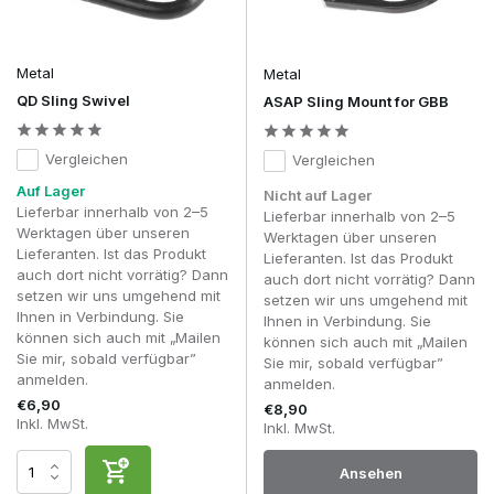
Kann sich eine Riemenhalterung während des
Gebrauchs lösen?
Nicht bei korrekter Montage und hochwertiger Konstruktion.
Metal
Metal
QD Sling Swivel
ASAP Sling Mount for GBB
Mit den richtigen
Sling Mounts & Swivels
sorgst du für
sichere, stabile und komfortable Trage-Lösungen für deine
Replik.
Vergleichen
Vergleichen
Auf Lager
Nicht auf Lager
Lieferbar innerhalb von 2–5
Lieferbar innerhalb von 2–5
Werktagen über unseren
Werktagen über unseren
Lieferanten. Ist das Produkt
Lieferanten. Ist das Produkt
auch dort nicht vorrätig? Dann
auch dort nicht vorrätig? Dann
setzen wir uns umgehend mit
setzen wir uns umgehend mit
Ihnen in Verbindung. Sie
Ihnen in Verbindung. Sie
können sich auch mit „Mailen
können sich auch mit „Mailen
Sie mir, sobald verfügbar”
Sie mir, sobald verfügbar”
anmelden.
anmelden.
€6,90
€8,90
Inkl. MwSt.
Inkl. MwSt.
Ansehen