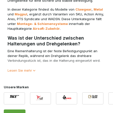
Drehgelenke für eine sichere und stabile Befestigung.
In dieser Kategorie findest du Modelle von
Clawgear
,
Metal
und
Magpul
, ergänzt durch Varianten von 5KU, Action Army,
Ares, PTS Syndicate und WADSN. Diese Unterkategorie fällt
unter
Montage- & Schienensysteme
innerhalb der
Hauptkategorie
Airsoft-Zubehör
.
Was ist der Unterschied zwischen
Halterungen und Drehgelenken?
Eine Riemenhalterung ist der feste Befestigungspunkt an
deiner Replik, während ein Drehgelenk das drehbare
Verbindungsstück ist, das in die Halterung eingesetzt wird.
Wichtige Varianten innerhalb dieser Kategorie:
Lesen Sie mehr
QD-Halterungen & Drehgelenke (Quick Detach)
Picatinny-Riemenhalterungen
Unsere Marken
M-Lok-Riemenhalterungen
Feste Schlaufenhalterungen
QD-Systeme ermöglichen ein schnelles Lösen ohne
Werkzeug, was in dynamischen Situationen ideal ist.