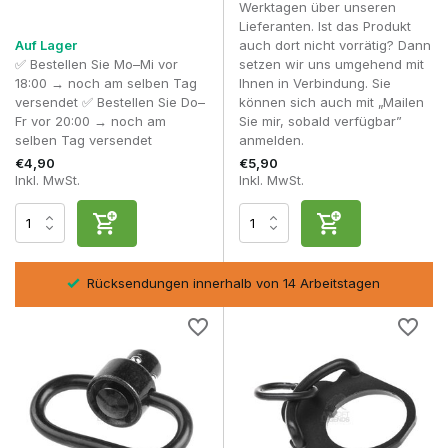
Werktagen über unseren
Lieferanten. Ist das Produkt
Eine korrekte Positionierung beeinflusst die Tragehöhe und
Auf Lager
auch dort nicht vorrätig? Dann
die Waffenbalance erheblich.
✅ Bestellen Sie Mo–Mi vor
setzen wir uns umgehend mit
Material und Haltbarkeit
18:00 → noch am selben Tag
Ihnen in Verbindung. Sie
versendet ✅ Bestellen Sie Do–
können sich auch mit „Mailen
Die meisten Riemenhalterungen sind aus Stahl oder
Fr vor 20:00 → noch am
Sie mir, sobald verfügbar”
Aluminium gefertigt, um maximale Festigkeit zu gewährleisten.
selben Tag versendet
anmelden.
Eine präzise Verarbeitung verhindert unerwünschtes Spiel.
€4,90
€5,90
Inkl. MwSt.
Inkl. MwSt.
QD-Mechanismen müssen leichtgängig einrasten und ohne
übermäßigen Kraftaufwand sicher verriegeln.
Häufig gestellte Fragen
Was ist ein QD-Riemenbügel?
sel
Rücksendungen innerhalb von 14 Arbeitstagen
Ein Schnellverschlusssystem, mit dem Sie Ihren Riemen
schnell abnehmen können.
Sind Riemenhalterungen universell einsetzbar?
Nur wenn Schienentyp und Befestigung übereinstimmen.
Benötige ich eine oder zwei Halterungen?
Das hängt davon ab, ob du einen Einpunkt- oder Zweipunkt-
Riemen verwendest.