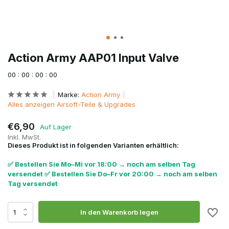
Action Army AAP01 Input Valve
0
0
:
0
0
:
0
0
:
0
0
Marke:
Action Army
Alles anzeigen Airsoft-Teile & Upgrades
€6,90
Auf Lager
Inkl. MwSt.
Dieses Produkt ist in folgenden Varianten erhältlich:
✅ Bestellen Sie Mo–Mi vor 18:00 → noch am selben Tag
versendet ✅ Bestellen Sie Do–Fr vor 20:00 → noch am selben
Tag versendet
In den Warenkorb legen