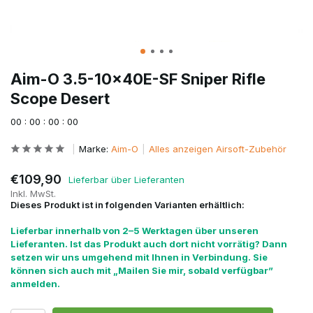
Aim-O 3.5-10x40E-SF Sniper Rifle
Scope Desert
0
0
:
0
0
:
0
0
:
0
0
Marke:
Aim-O
Alles anzeigen Airsoft-Zubehör
€109,90
Lieferbar über Lieferanten
Inkl. MwSt.
Dieses Produkt ist in folgenden Varianten erhältlich:
Lieferbar innerhalb von 2–5 Werktagen über unseren
Lieferanten. Ist das Produkt auch dort nicht vorrätig? Dann
setzen wir uns umgehend mit Ihnen in Verbindung. Sie
können sich auch mit „Mailen Sie mir, sobald verfügbar”
anmelden.