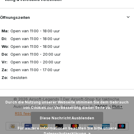
Öffnungszeiten
Ma:
Open van 11:00 - 18:00 uur
Di:
Open van 11:00 - 18:00 uur
Wo:
Open van 11:00 - 18:00 uur
Do:
Open van 11:00 - 20:00 uur
Vr:
Open van 11:00 - 20:00 uur
Za:
Open van 11:00 - 17:00 uur
Zo:
Gesloten
© 2026 Airsoft-Legends | Der Airsoft-Shop für taktische
Durch die Nutzung unserer Webseite stimmen Sie dem Gebrauch
Ausrüstung und Upgrade-Teile - Theme By
DMWS
x
Plus+
von Cookies zur Verbesserung dieser Seite zu.
RSS feed
Diese Nachricht Ausblenden
Für weitere Informationen beachten Sie bitte unsere
Datenschutzerklärung. »