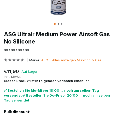
ASG Ultrair Medium Power Airsoft Gas
No Silicone
0
0
:
0
0
:
0
0
:
0
0
Marke:
ASG
Alles anzeigen Munition & Gas
€11,90
Auf Lager
Inkl. MwSt.
Dieses Produkt ist in folgenden Varianten erhältlich:
✅ Bestellen Sie Mo–Mi vor 18:00 → noch am selben Tag
versendet ✅ Bestellen Sie Do–Fr vor 20:00 → noch am selben
Tag versendet
Bulk discount: