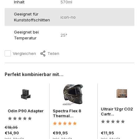
Inhalt
570ml
Geeignet für
icon-no
Kunststoffschlitten
Geeignet bei
25°
Temperatur
Vergleichen
Teilen
Perfekt kombinierbar mit…
Ultrair 12gr CO2
Odin P90 Adapter
Spectra Flex 8
Cartr...
Thermal...
€18,95
€14,90
€99,95
€11,95