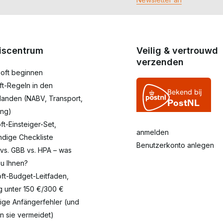
iscentrum
Veilig & vertrouwd
verzenden
rsoft beginnen
oft-Regeln in den
landen (NABV, Transport,
ng)
oft-Einsteiger-Set,
anmelden
ändige Checkliste
Benutzerkonto anlegen
 vs. GBB vs. HPA – was
zu Ihnen?
oft-Budget-Leitfaden,
eg unter 150 €/300 €
fige Anfängerfehler (und
n sie vermeidet)