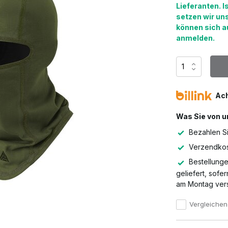
Lieferanten. I
setzen wir un
können sich au
anmelden.
Ach
Was Sie von u
Bezahlen S
Verzendkos
Bestellunge
geliefert, sof
am Montag vers
Vergleichen