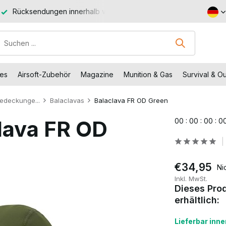
ostenloser Versand ab 150 € (DE)
Besuchen Sie unseren Shop 
des
Airsoft-Zubehör
Magazine
Munition & Gas
Survival & O
edeckunge...
Balaclavas
Balaclava FR OD Green
clava FR OD
0
0
:
0
0
:
0
0
:
0
€34,95
Ni
Inkl. MwSt.
Dieses Prod
erhältlich:
Lieferbar inn