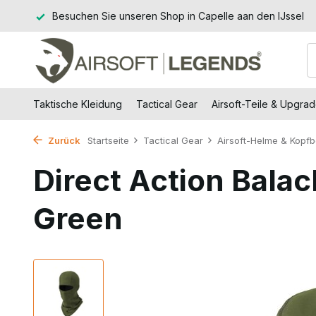
n IJssel
Rücksendungen innerhalb von 14 Arbeitstagen
K
Taktische Kleidung
Tactical Gear
Airsoft-Teile & Upgra
Zurück
Startseite
Tactical Gear
Airsoft-Helme & Kopfb
Direct Action Bala
Green