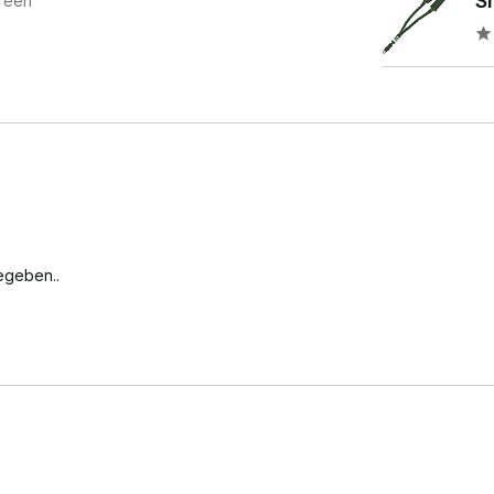
Si
reen
egeben..