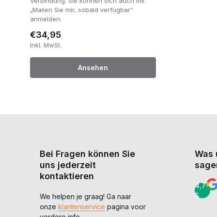
Verbindung. Sie können sich auch mit
„Mailen Sie mir, sobald verfügbar”
anmelden.
€34,95
Inkl. MwSt.
Ansehen
Bei Fragen können Sie
Was 
uns jederzeit
sage
kontaktieren
4,7 /
5
We helpen je graag! Ga naar
onze
klantenservice
pagina voor
verdere info.