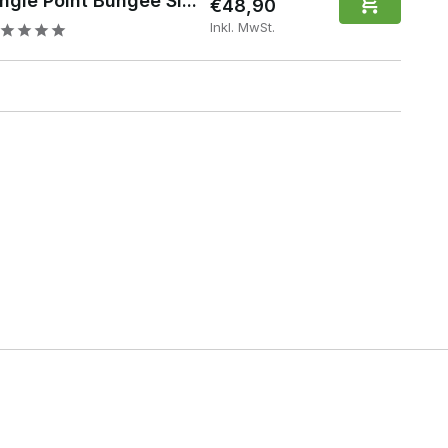
ngle Point Bungee Sl...
€48,90
Inkl. MwSt.