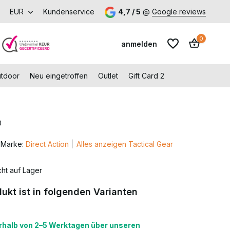
in Capelle aan den IJssel
EUR
Kundenservice
4,7 / 5
@
Google reviews
0
anmelden
utdoor
Neu eingetroffen
Outlet
Gift Card 2
0
Benutzerkonto
Marke:
Direct Action
Alles anzeigen Tactical Gear
Benutzerkonto
anlegen
anlegen
cht auf Lager
ukt ist in folgenden Varianten
erhalb von 2–5 Werktagen über unseren