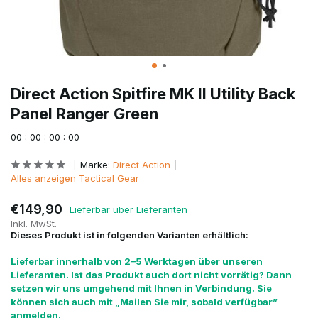
Direct Action Spitfire MK II Utility Back
Panel Ranger Green
0
0
:
0
0
:
0
0
:
0
0
Marke:
Direct Action
Alles anzeigen Tactical Gear
€149,90
Lieferbar über Lieferanten
Inkl. MwSt.
Dieses Produkt ist in folgenden Varianten erhältlich:
Lieferbar innerhalb von 2–5 Werktagen über unseren
Lieferanten. Ist das Produkt auch dort nicht vorrätig? Dann
setzen wir uns umgehend mit Ihnen in Verbindung. Sie
können sich auch mit „Mailen Sie mir, sobald verfügbar”
anmelden.