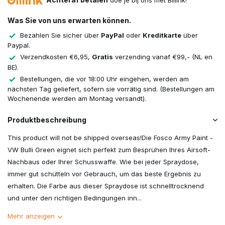
doe je bij ons met Billink!
Was Sie von uns erwarten können.
Bezahlen Sie sicher über
PayPal
oder
Kreditkarte
über
Paypal.
Verzendkosten €6,95,
Gratis
verzending vanaf €99,- (NL en
BE).
Bestellungen, die vor 18:00 Uhr eingehen, werden am
nächsten Tag geliefert, sofern sie vorrätig sind. (Bestellungen am
Wochenende werden am Montag versandt).
Produktbeschreibung
This product will not be shipped overseas!Die Fosco Army Paint -
VW Bulli Green eignet sich perfekt zum Besprühen Ihres Airsoft-
Nachbaus oder Ihrer Schusswaffe. Wie bei jeder Spraydose,
immer gut schütteln vor Gebrauch, um das beste Ergebnis zu
erhalten. Die Farbe aus dieser Spraydose ist schnelltrocknend
und unter den richtigen Bedingungen inn...
Mehr anzeigen