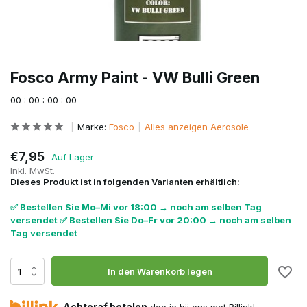
Fosco Army Paint - VW Bulli Green
0
0
:
0
0
:
0
0
:
0
0
Marke:
Fosco
Alles anzeigen Aerosole
€7,95
Auf Lager
Inkl. MwSt.
Dieses Produkt ist in folgenden Varianten erhältlich:
✅ Bestellen Sie Mo–Mi vor 18:00 → noch am selben Tag
versendet ✅ Bestellen Sie Do–Fr vor 20:00 → noch am selben
Tag versendet
In den Warenkorb legen
Achteraf betalen