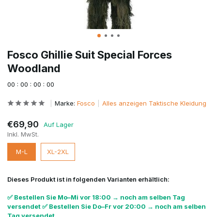
Fosco Ghillie Suit Special Forces
Woodland
0
0
:
0
0
:
0
0
:
0
0
Marke:
Fosco
Alles anzeigen Taktische Kleidung
€69,90
Auf Lager
Inkl. MwSt.
M-L
XL-2XL
Dieses Produkt ist in folgenden Varianten erhältlich:
✅ Bestellen Sie Mo–Mi vor 18:00 → noch am selben Tag
versendet ✅ Bestellen Sie Do–Fr vor 20:00 → noch am selben
Tag versendet